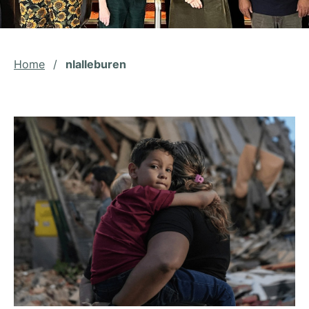
Home
/
nlalleburen