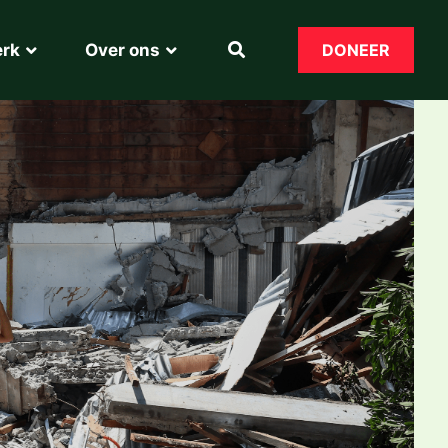
erk
Over ons
DONEER