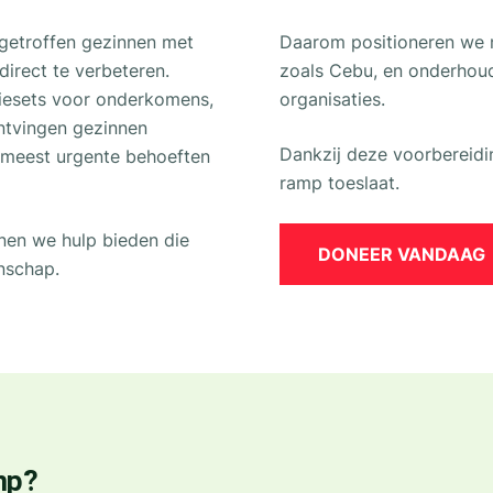
getroffen gezinnen met
Daarom positioneren we n
rect te verbeteren.
zoals Cebu, en onderhou
tiesets voor onderkomens,
organisaties.
ntvingen gezinnen
Dankzij deze voorbereidi
n meest urgente behoeften
ramp toeslaat.
unnen we hulp bieden die
DONEER VANDAAG
nschap.
mp?