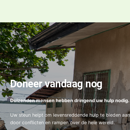
Doneer vandaag nog
Duizenden mensen hebben dringend uw hulp nodig.
Uw steun helpt om levensreddende hulp te bieden aan f
door conflicten en rampen over de hele wereld.