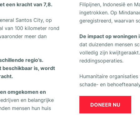
et een kracht van 7,8.
Filipijnen, Indonesië en 
ingetrokken. Op Mindana
eneral Santos City, op
geregistreerd, waarvan s
al van 100 kilometer rond
waaronder meer dan
De impact op woningen is 
dat duizenden mensen sc
volledig zijn kwijtgeraak
chillende regio’s.
reddingsoperaties.
 beschikbaar is, wordt
racht.
Humanitaire organisaties 
schade- en behoefteanal
nsen omgekomen en
drijven en belangrijke
DONEER NU
enden mensen hun huis