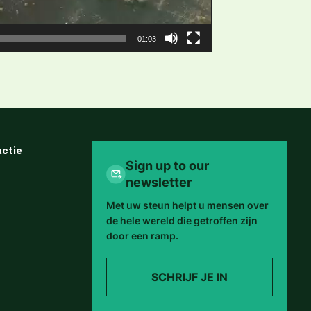
01:03
ctie
Sign up to our
newsletter
Met uw steun helpt u mensen over
de hele wereld die getroffen zijn
door een ramp.
SCHRIJF JE IN