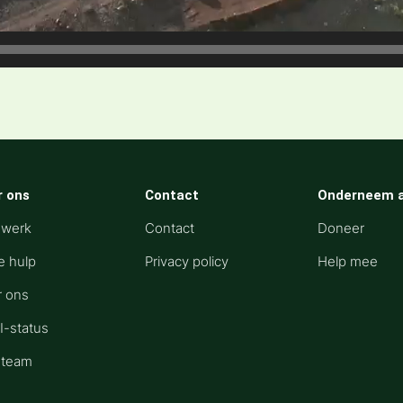
r ons
Contact
Onderneem a
 werk
Contact
Doneer
e hulp
Privacy policy
Help mee
r ons
I-status
 team